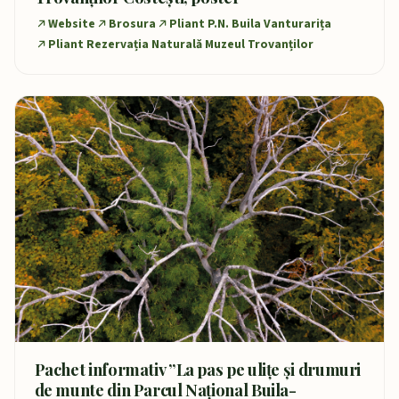
Website
Brosura
Pliant P.N. Buila Vanturarița
Pliant Rezervația Naturală Muzeul Trovanților
Pachet informativ ”La pas pe ulițe și drumuri
de munte din Parcul Național Buila-