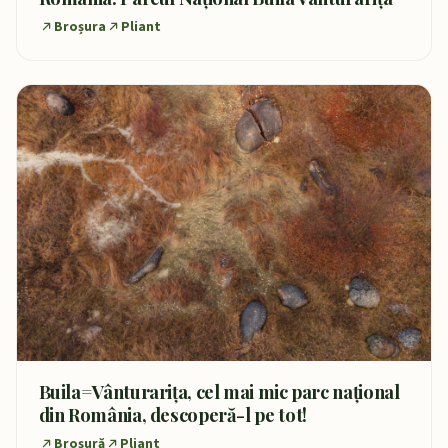
Broșura
Pliant
Buila=Vânturarița, cel mai mic parc național
din România, descoperă-l pe tot!
Broșură
Pliant