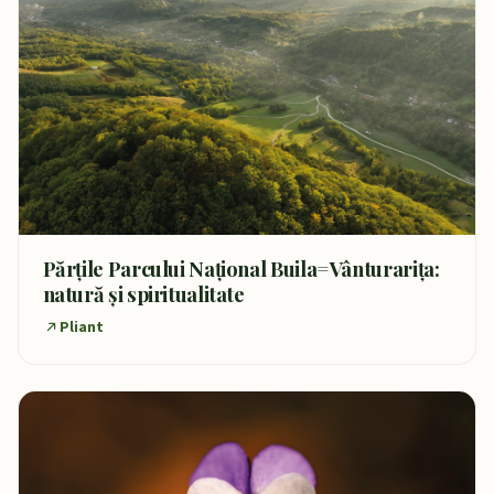
Părțile Parcului Național Buila=Vânturarița:
natură și spiritualitate
Pliant