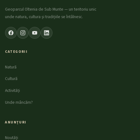
Geoparcul Oltenia de Sub Munte — un teritoriu unic
unde natura, cultura și tradițiile se întâlnesc.
CATEGORII
Natură
Cultură
Activități
Unde mâncăm?
ANUNȚURI
Noutăți