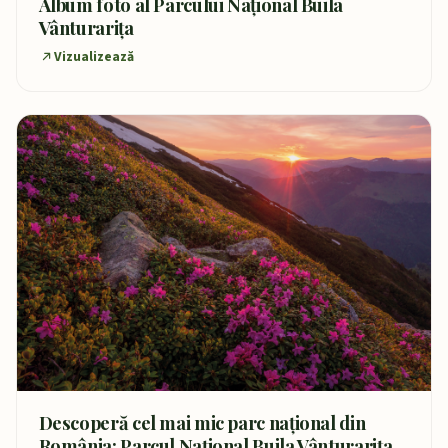
Album foto al Parcului Național Buila
Vânturarița
Vizualizează
Descoperă cel mai mic parc național din
România: Parcul Național Buila Vânturarița