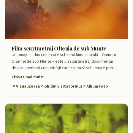
Film scurtmetraj Oltenia de sub Munte
Un omagiu adus celor care schimbă lumea locală – Oamenii
Olteniei de sub Munte – este un scurtmetraj documentar
despre membrii comunității care creează schimbare prin
ceea ce fac, zi de zi. Filmul face parte din rețeaua europeană
Citește mai mult
Bioregional Weaving Lab, care sprijină restaurarea
Vizualizează
Ghidul vizitatorului
Album foto
ecologică, conservarea patrimoniului și dezvoltarea durabilă
a regiunilor din Europa.