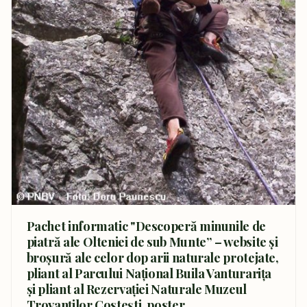
Pachet informatic "Descoperă minunile de
piatră ale Olteniei de sub Munte” – website și
broșură ale celor dop arii naturale protejate,
pliant al Parcului Național Buila Vanturarița
și pliant al Rezervației Naturale Muzeul
Trovanților Costești, poster