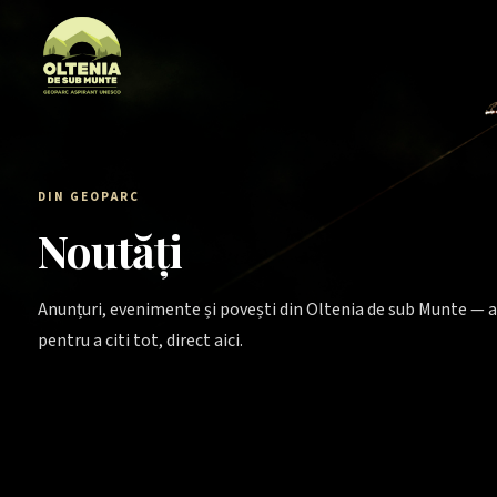
Sari la conținut
DIN GEOPARC
Noutăți
Anunțuri, evenimente și povești din Oltenia de sub Munte — a
pentru a citi tot, direct aici.