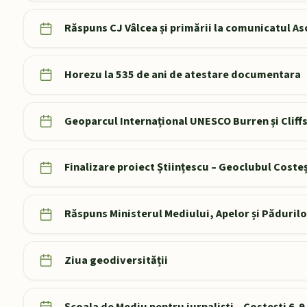
Răspuns CJ Vâlcea și primării la comunicatul As
Horezu la 535 de ani de atestare documentara
Geoparcul Internațional UNESCO Burren și Cliffs
Finalizare proiect Științescu – Geoclubul Costeș
Răspuns Ministerul Mediului, Apelor și Păduril
Ziua geodiversității
Școala de Mediu pentru jurnaliști – Costești 6-