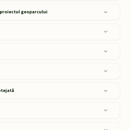
 proiectul geoparcului
otejată