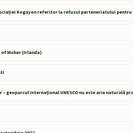
ociației Kogayon referitor la refuzul parteneriatului pentru
 of Moher (Irlanda)
ti
or – geoparcul internațional UNESCO nu este arie naturală pr
9 octombrie 2022