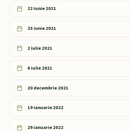
22 iunie 2021
23 iunie 2021
2 iulie 2021
6 iulie 2021
20 decembrie 2021
19 Ianuarie 2022
29 ianuarie 2022