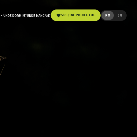
SUSȚINE PROIECTUL
RO
EN
UNDE DORMIM?
UNDE MÂNCĂM?