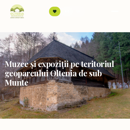
Sari la conținut
RO
EN
Muzee și expoziții pe teritoriul
geoparcului Oltenia de sub
Munte