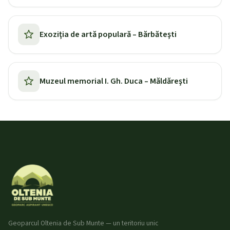
Exoziţia de artă populară – Bărbăteşti
Muzeul memorial I. Gh. Duca – Măldăreşti
Geoparcul Oltenia de Sub Munte — un teritoriu unic