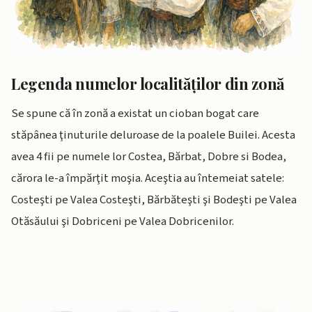
Legenda numelor localităţilor din zonă
Se spune că în zonă a existat un cioban bogat care
stăpânea ţinuturile deluroase de la poalele Builei. Acesta
avea 4 fii pe numele lor Costea, Bărbat, Dobre si Bodea,
cărora le-a împărţit moşia. Aceştia au întemeiat satele:
Costeşti pe Valea Costeşti, Bărbăteşti şi Bodeşti pe Valea
Otăsăului şi Dobriceni pe Valea Dobricenilor.