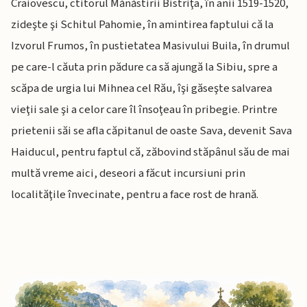
Craiovescu, ctitorul Mănăstirii Bistriţa, în anii 1519-1520,
zideşte şi Schitul Pahomie, în amintirea faptului că la
Izvorul Frumos, în pustietatea Masivului Buila, în drumul
pe care-l căuta prin pădure ca să ajungă la Sibiu, spre a
scăpa de urgia lui Mihnea cel Rău, îşi găseşte salvarea
vieţii sale şi a celor care îl însoţeau în pribegie. Printre
prietenii săi se afla căpitanul de oaste Sava, devenit Sava
Haiducul, pentru faptul că, zăbovind stăpânul său de mai
multă vreme aici, deseori a făcut incursiuni prin
localităţile învecinate, pentru a face rost de hrană.