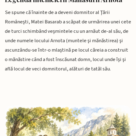
Se spune că înainte de a deveni domnitor al Ţării
Româneşti, Matei Basarab a scăpat de urmărirea unei cete
de turci schimbând veşmintele cu un arnăut de-al său, de
unde numele locului Arnota (muntele şi mănăstirea) şi
ascunzându-se într-o mlaştină pe locul căreia a construit
o mănăstire când a fost înscăunat domn, locul unde îşi şi
află locul de veci domnitorul, alături de tatăl său.