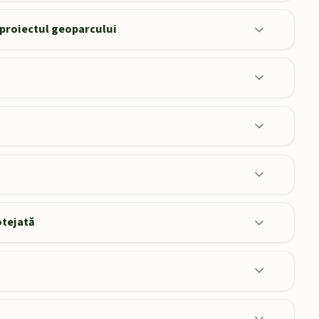
 proiectul geoparcului
otejată