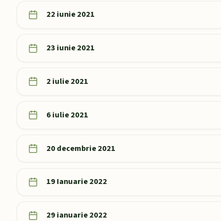
22 iunie 2021
23 iunie 2021
2 iulie 2021
6 iulie 2021
20 decembrie 2021
19 Ianuarie 2022
29 ianuarie 2022