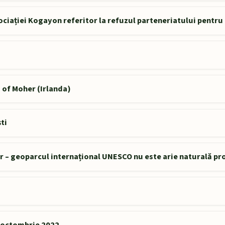
ociației Kogayon referitor la refuzul parteneriatului pentru
 of Moher (Irlanda)
ti
or – geoparcul internațional UNESCO nu este arie naturală pr
9 octombrie 2022