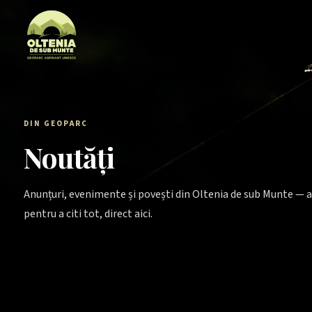
Sari la conținut
DIN GEOPARC
Noutăți
Anunțuri, evenimente și povești din Oltenia de sub Munte — a
pentru a citi tot, direct aici.