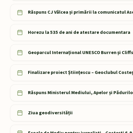
Răspuns CJ Vâlcea și primării la comunicatul As
Horezu la 535 de ani de atestare documentara
Geoparcul Internațional UNESCO Burren și Cliffs
Finalizare proiect Științescu – Geoclubul Costeș
Răspuns Ministerul Mediului, Apelor și Păduril
Ziua geodiversității
Școala de Mediu pentru jurnaliști – Costești 6-