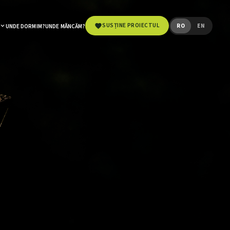
SUSȚINE PROIECTUL
RO
EN
UNDE DORMIM?
UNDE MÂNCĂM?