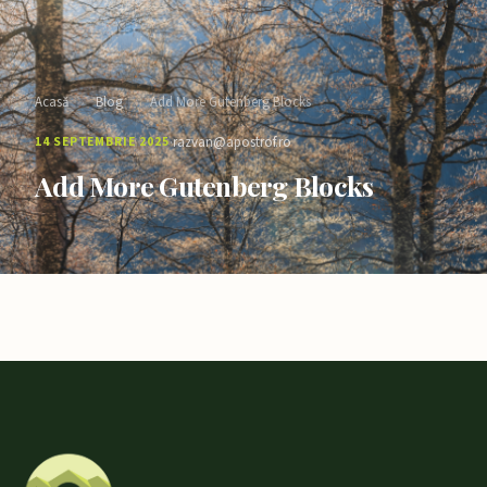
Acasă
›
Blog
›
Add More Gutenberg Blocks
·
14 SEPTEMBRIE 2025
razvan@apostrof.ro
Add More Gutenberg Blocks