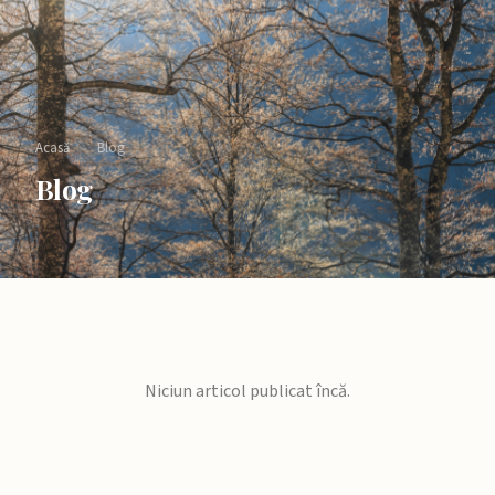
Acasă
›
Blog
Blog
Niciun articol publicat încă.