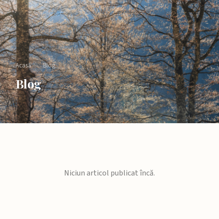
Acasă
›
Blog
Blog
Niciun articol publicat încă.