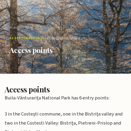
Acasă
›
Blog
›
Access points
·
02 SEPTEMBER 2025
razvan@apostrof.ro
Access points
Access points
Buila-Vânturariţa National Park has 6 entry points:
3 in the Costeşti commune, one in the Bistriţa valley and
two in the Costesti Valley: Bistriţa, Pietreni-Prislop and