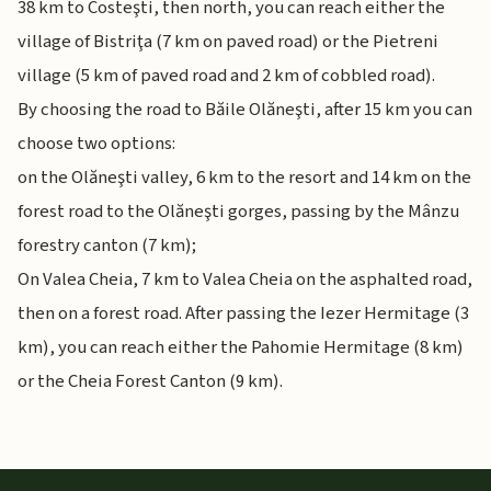
38 km to Costeşti, then north, you can reach either the
village of Bistriţa (7 km on paved road) or the Pietreni
village (5 km of paved road and 2 km of cobbled road).
By choosing the road to Băile Olăneşti, after 15 km you can
choose two options:
on the Olăneşti valley, 6 km to the resort and 14 km on the
forest road to the Olăneşti gorges, passing by the Mânzu
forestry canton (7 km);
On Valea Cheia, 7 km to Valea Cheia on the asphalted road,
then on a forest road. After passing the Iezer Hermitage (3
km), you can reach either the Pahomie Hermitage (8 km)
or the Cheia Forest Canton (9 km).