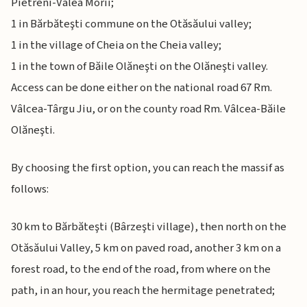
Pietreni-Valea Morii;
1 in Bărbăteşti commune on the Otăsăului valley;
1 in the village of Cheia on the Cheia valley;
1 in the town of Băile Olăneşti on the Olăneşti valley.
Access can be done either on the national road 67 Rm.
Vâlcea-Târgu Jiu, or on the county road Rm. Vâlcea-Băile
Olăneşti.
By choosing the first option, you can reach the massif as
follows:
30 km to Bărbăteşti (Bârzeşti village), then north on the
Otăsăului Valley, 5 km on paved road, another 3 km on a
forest road, to the end of the road, from where on the
path, in an hour, you reach the hermitage penetrated;