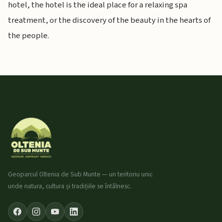
hotel, the hotel is the ideal place for a relaxing spa
treatment, or the discovery of the beauty in the hearts of
the people.
Geoparcul Oltenia de Sub Munte — un teritoriu unic
unde natura, cultura și tradițiile se întâlnesc.