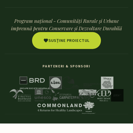
Program național - Comunități Rurale și Urbane
împreună pentru Conservare și Dezvoltare Durabilă
SUSȚINE PROIECTUL
PARTENERI & SPONSORI
© 2026 Discover-Oltenia. Toate drepturile rezervate.
Geoparc Aspirant UNESCO