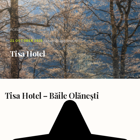
Acasă
›
Blog
›
Tisa Hotel
·
21 OCTOBER 2025
razvan@apostrof.ro
Tisa Hotel
Tisa Hotel – Băile Olănești