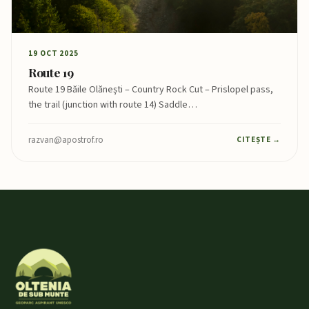
19 OCT 2025
Route 19
Route 19 Băile Olăneşti – Country Rock Cut – Prislopel pass,
the trail (junction with route 14) Saddle…
razvan@apostrof.ro
CITEȘTE →