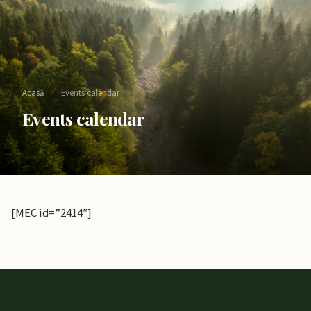
Acasă
›
Events calendar
Events calendar
[MEC id=”2414″]