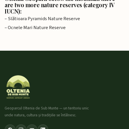
are two more nature reserves (category IV
IUCN):
– Slătioara Pyramids Nature Reserve
– Ocnele Mari Nature Reserve
Geoparcul Oltenia de Sub Munte — un teritoriu unic
unde natura, cultura și tradițiile se întâlnesc.