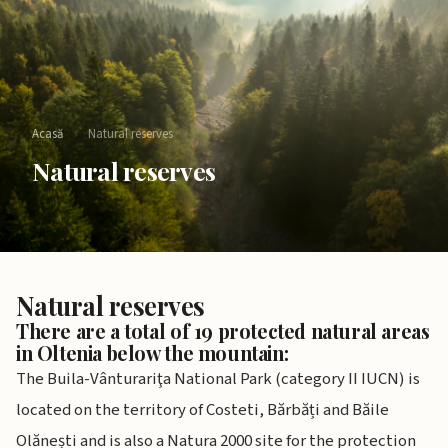
Acasă
›
Natural reserves​
Natural reserves​
Natural reserves
There are a total of 19 protected natural areas
in Oltenia below the mountain:
The Buila-Vânturariţa National Park (category II IUCN) is
located on the territory of Costeti, Bărbăți and Băile
Olănești and is also a Natura 2000 site for the protection