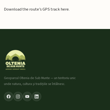
Download the route’s GPS track here.
Geoparcul Oltenia de Sub Munte — un teritoriu unic
unde natura, cultura și tradițiile se întâlnesc.