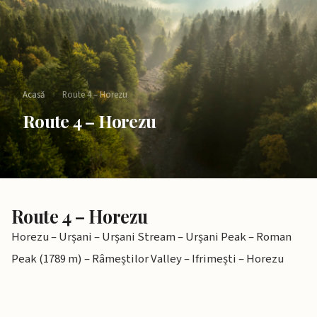
Acasă
›
Route 4 – Horezu​
Route 4 – Horezu​
Route 4 – Horezu​
Horezu – Urșani – Urșani Stream – Urșani Peak – Roman
Peak (1789 m) – Râmeștilor Valley – Ifrimești – Horezu