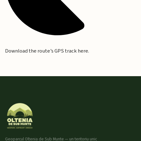
Download the route’s GPS track here.
Geoparcul Oltenia de Sub Munte — un teritoriu unic