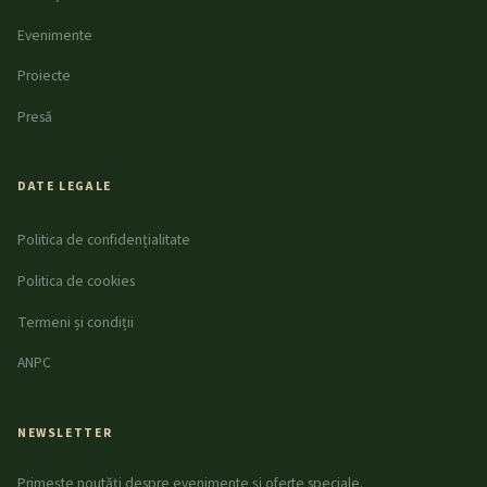
Evenimente
Proiecte
Presă
DATE LEGALE
Politica de confidențialitate
Politica de cookies
Termeni și condiții
ANPC
NEWSLETTER
Primește noutăți despre evenimente și oferte speciale.