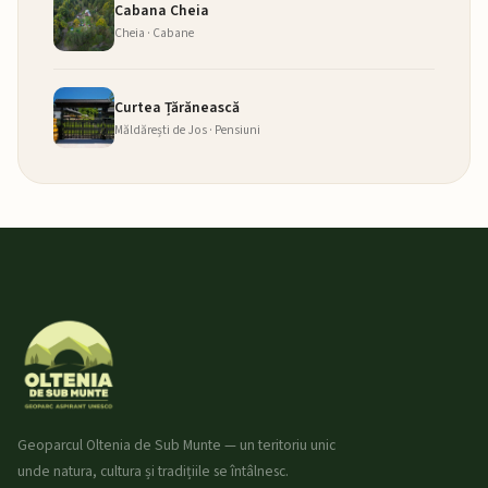
Cabana Cheia
Cheia · Cabane
Curtea Țărănească
Măldărești de Jos · Pensiuni
Geoparcul Oltenia de Sub Munte — un teritoriu unic
unde natura, cultura și tradițiile se întâlnesc.