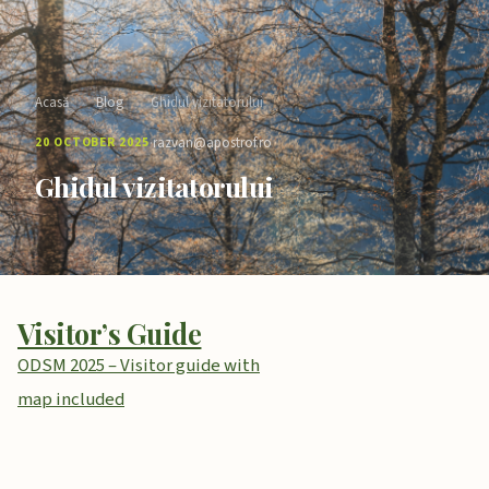
Acasă
›
Blog
›
Ghidul vizitatorului
·
20 OCTOBER 2025
razvan@apostrof.ro
Ghidul vizitatorului
Visitor’s Guide
ODSM
2025 – Visitor guide with
map included