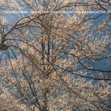
DESPRE GEOPARC
DESPRE TERITORIUL ODSM
NATURA
CULTURA
ACTIVITĂȚI