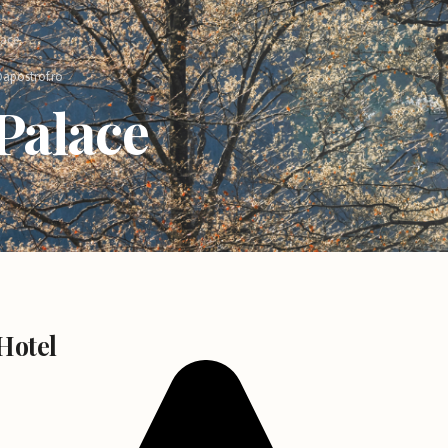
lace
apostrof.ro
Palace
Hotel