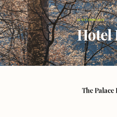
Acasă
›
Blog
›
Hotel Pa
·
21 OCTOBER 2025
razvan@
Hotel 
The Palace 