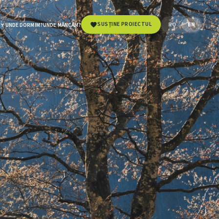
SUSȚINE PROIECTUL
RO
EN
UNDE DORMIM?
UNDE MÂNCĂM?