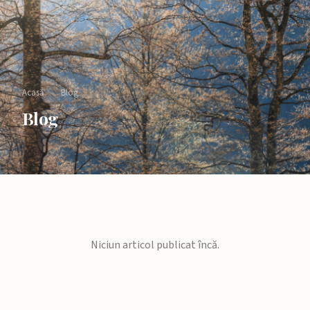
Acasă
›
Blog
Blog
Niciun articol publicat încă.